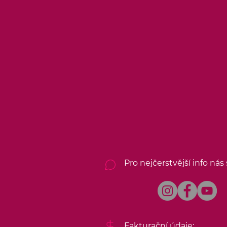
Pro nejčerstvější info nás 
Fakturační údaje: