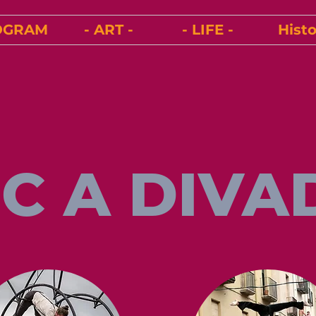
OGRAM
- ART -
- LIFE -
Histo
C A DIVA