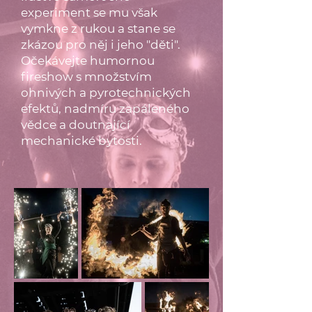
experiment se mu však
vymkne z rukou a stane se
zkázou pro něj i jeho "děti".
Očekávejte humornou
fireshow s množstvím
ohnivých a pyrotechnických
efektů, nadmíru zapáleného
vědce a doutnající
mechanické bytosti.