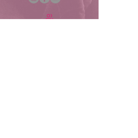
Festival v ulicích pro vás od roku 2011
organizuje tým festivalu Colours of
Ostrava. Dále organizujeme:
Meltingpot
Czech Music Crossroads
Colours of Ostrava
Fakturační údaje:
Colour Production, spol. s r.o.
Jurečkova 643/20, 702 00 Ostrava
produkce@artandlifeostrava.cz