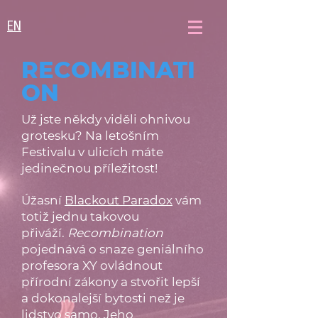
EN
RECOMBINATI
ON
Už jste někdy viděli ohnivou
grotesku? Na letošním
Festivalu v ulicích máte
jedinečnou příležitost!
Úžasní
Blackout Paradox
vám
totiž jednu takovou
přiváží.
Recombination
pojednává o snaze geniálního
profesora XY ovládnout
přírodní zákony a stvořit lepší
a dokonalejší bytosti než je
lidstvo samo. Jeho