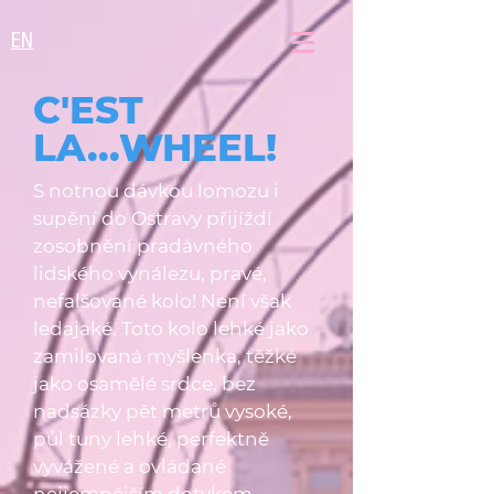
EN
C'EST
LA...WHEEL!
S notnou dávkou lomozu i
supění do Ostravy přijíždí
zosobnění pradávného
lidského vynálezu, pravé,
nefalšované kolo! Není však
ledajaké. Toto kolo lehké jako
zamilovaná myšlenka, těžké
jako osamělé srdce, bez
nadsázky pět metrů vysoké,
půl tuny lehké, perfektně
vyvážené a ovládané