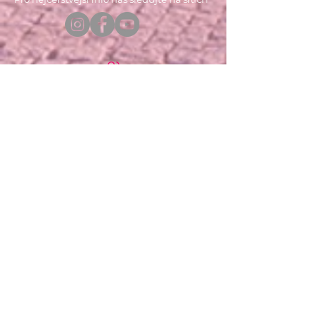
Festival v ulicích pro vás od roku 2011
organizuje tým festivalu Colours of
Ostrava. Dále organizujeme:
Meltingpot
Czech Music Crossroads
Colours of Ostrava
Fakturační údaje:
Colour Production, spol. s r.o.
Jurečkova 643/20, 702 00 Ostrava