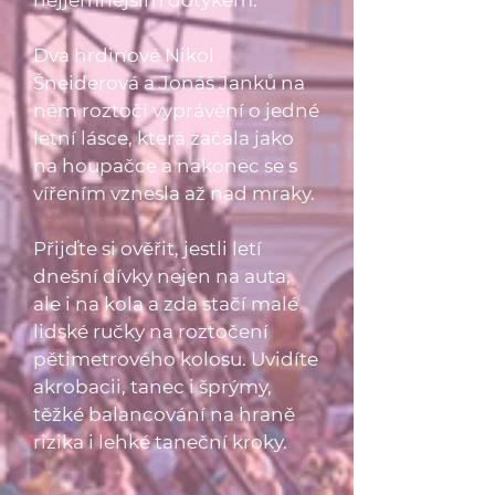
nejjemnějším dotykem.
Dva hrdinové Nikol
Šneiderová a Jonáš Janků na
něm roztočí vyprávění o jedné
letní lásce, která začala jako
na houpačce a nakonec se s
vířením vznesla až nad mraky.
Přijďte si ověřit, jestli letí
dnešní dívky nejen na auta,
ale i na kola a zda stačí malé
lidské ručky na roztočení
pětimetrového kolosu. Uvidíte
akrobacii, tanec i šprýmy,
těžké balancování na hraně
rizika i lehké taneční kroky.