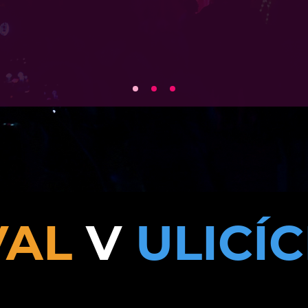
VAL
V
ULICÍ