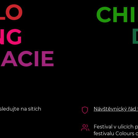
LO
CHI
NG
ACIE
sledujte na sítích
Návštěvnický řád f
Festival v ulicích
festivalu Colours 