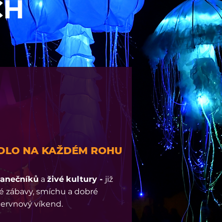
ADLO NA KAŽDÉM ROHU
tanečníků
a
živé
kultury -
již
né zábavy, smíchu a dobré
červnový víkend.