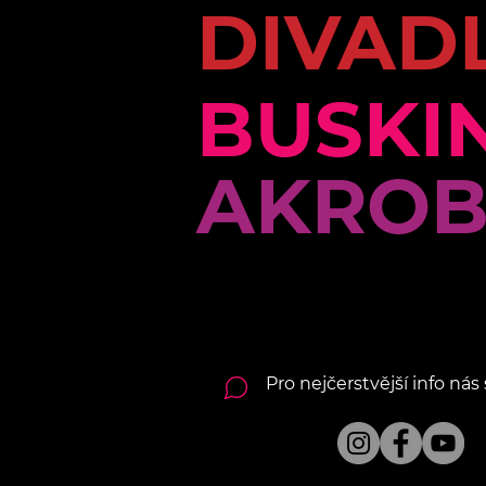
DIVAD
BUSKI
AKROB
Pro nejčerstvější info nás 