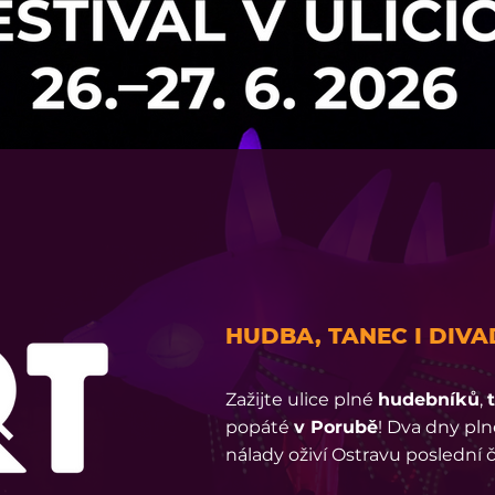
HUDBA, TANEC I DIV
Zažijte ulice plné
hudebníků
,
popáté
v Porubě
! Dva dny pl
nálady oživí Ostravu poslední 