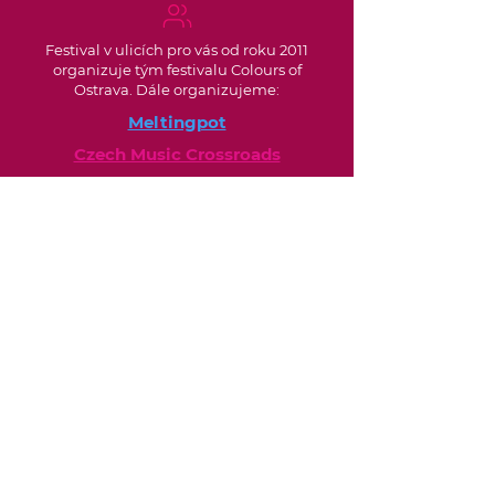
Festival v ulicích pro vás od roku 2011
organizuje tým festivalu Colours of
Ostrava. Dále organizujeme:
Meltingpot
Czech Music Crossroads
Colours of Ostrava
Fakturační údaje:
Colour Production, spol. s r.o.
Jurečkova 643/20, 702 00 Ostrava
produkce@artandlifeostrava.cz