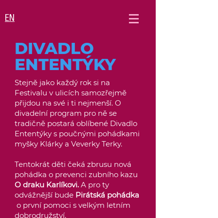
EN
DIVADLO
ENTENTÝKY
Stejně jako každý rok si na
Festivalu v ulicích samozřejmě
přijdou na své i ti nejmenší. O
divadelní program pro ně se
tradičně postará oblíbené Divadlo
Ententýky s poučnými pohádkami
myšky Klárky a Veverky Terky.
Tentokrát děti čeká zbrusu nová
pohádka o prevenci zubního kazu
O draku Karlíkovi.
A pro ty
odvážnější bude
Pirátská pohádka
o první pomoci s velkým letním
dobrodružství.