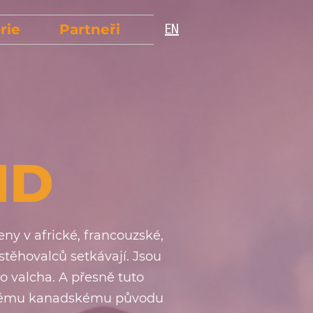
rie
Partneři
EN
ND
ny v africké, francouzské,
stěhovalců setkávají. Jsou
o valcha. A přesně tuto
 svému kanadskému původu