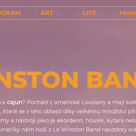
OGRAM
- ART -
- LIFE -
Histo
INSTON BA
o
a
cajun
? Pochází z americké Lousiany a mají koře
, které se v této oblasti díky velkému množství při
my a nástroji jako je akordeon, housle, kytara neb
é Ameriky nám hoši z Le Winston Band navzdory