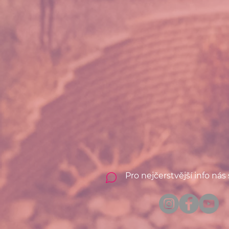
Pro nejčerstvější info nás 