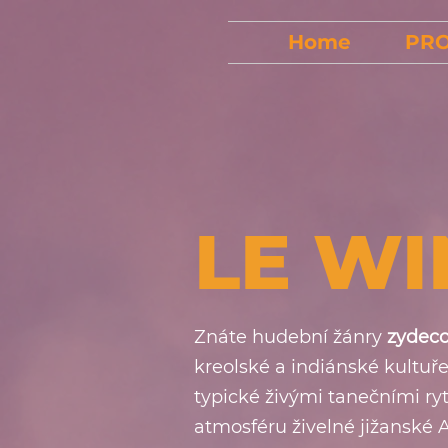
Home
PR
LE W
Znáte hudební žánry
zydec
kreolské a indiánské kultuře
typické živými tanečními ryt
atmosféru živelné jižansk