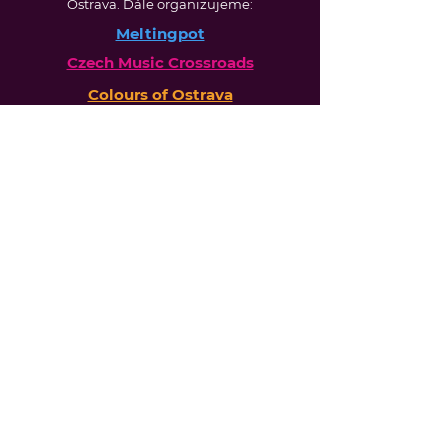
Ostrava. Dále organizujeme:
Meltingpot
Czech Music Crossroads
Colours of Ostrava
Fakturační údaje:
Colour Production, spol. s r.o.
Jurečkova 643/20, 702 00 Ostrava
produkce@artandlifeostrava.cz
Návštěvnický řád festivalu v ulicích 2026