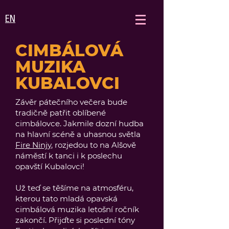
EN
CIMBÁLOVÁ
MUZIKA
KUBALOVCI
Závěr pátečního večera bude
tradičně patřit oblíbené
cimbálovce. Jakmile dozní hudba
na hlavní scéně a uhasnou světla
Fire Ninjy
, rozjedou to na Alšově
náměstí k tanci i k poslechu
opavští Kubalovci!
Už teď se těšíme na atmosféru,
kterou tato mladá opavská
cimbálová muzika letošní ročník
zakončí. Přijďte si poslední tóny