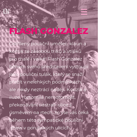
EN
FLASH GONZALEZ
Ostřílený pouliční umělec, klaun a
komik se zásobou triků a vtípků
pro malé i velké! Flash Gonzalez
během svého představení vystoupí
jako pouliční tulák, který se snaží
přežít v nelehkých podmínkách,
ale nikdy neztrácí naději. Kouzla a
iluze, roztomilá nemotornost,
překonávání nástrah ulice s
úsměvem na rtech...to vše vás čeká
během této sympatické pouliční
show v porubských ulicích.