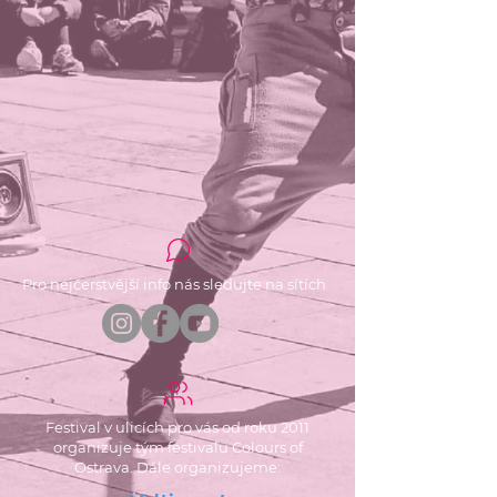
Pro nejčerstvější info nás sledujte na sítích
Festival v ulicích pro vás od roku 2011
organizuje tým festivalu Colours of
Ostrava. Dále organizujeme: