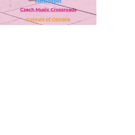
Meltingpot
Czech Music Crossroads
Colours of Ostrava
Fakturační údaje:
Colour Production, spol. s r.o.
Jurečkova 643/20, 702 00 Ostrava
produkce@artandlifeostrava.cz
Návštěvnický řád festivalu v ulicích 2026
Zásady cookies