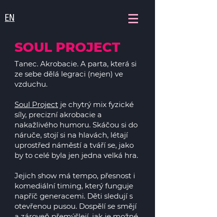
EN
SOUL PROJECT
Tanec. Akrobacie. A parta, která si
ze sebe dělá legraci (nejen) ve
vzduchu.
Soul Project
je chytrý mix fyzické
síly, precizní akrobacie a
nakažlivého humoru. Skáčou si do
náruče, stojí si na hlavách, létají
uprostřed náměstí a tváří se, jako
by to celé byla jen jedna velká hra.
Jejich show má tempo, přesnost i
komediální timing, který funguje
napříč generacemi. Děti sledují s
otevřenou pusou. Dospělí se smějí
a zároveň přemýšlejí, jak je možné,