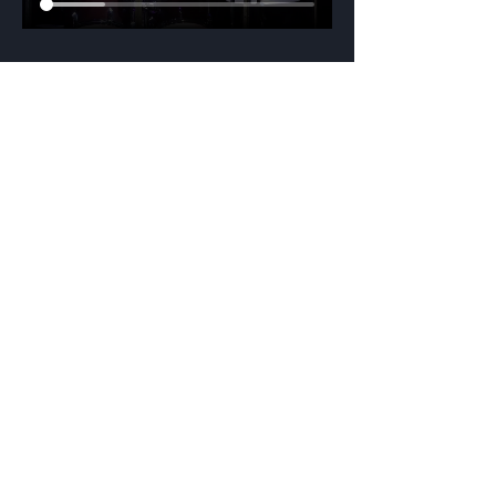
Pro nejčerstvější info nás sledujte na sítích
Festival v ulicích pro vás od roku 2011
organizuje tým festivalu Colours of
Ostrava. Dále organizujeme:
Meltingpot
Czech Music Crossroads
Colours of Ostrava