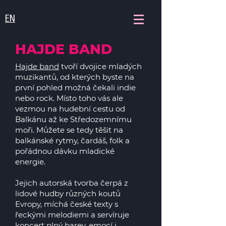
EN
HAJDE BAND
Hajde band
tvoří dvojice mladých
muzikantů, od kterých byste na
první pohled možná čekali indie
nebo rock. Místo toho vás ale
vezmou na hudební cestu od
Balkánu až ke Středozemnímu
moři. Můžete se tedy těšit na
balkánské rytmy, čardáš, folk a
pořádnou dávku mladické
energie.
Jejich autorská tvorba čerpá z
lidové hudby různých koutů
Evropy, míchá české texty s
řeckými melodiemi a servíruje
koncert plný barev, emocí i