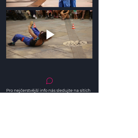
Pro nejčerstvější info nás sledujte na sítích
Festival v ulicích pro vás od roku 2011
organizuje tým festivalu Colours of