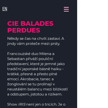
EN
CIE BALADES
PERDUES
Někdy se čas na chvíli zastaví. A
jindy vám proteče mezi prsty.
Francouzské duo Milena a
Sebastian přiváží pouliční
představení, které je jemné jako
tradiční japonské básně haiku -
krátké, přesné a přesto plné
emocí. Akrobacie, tanec a
žonglování se tu prolínají v
neustálém balancu mezi blízkostí
a odstupem, jistotou a rizikem.
Show
IRIS
není jen o tricích. Je o