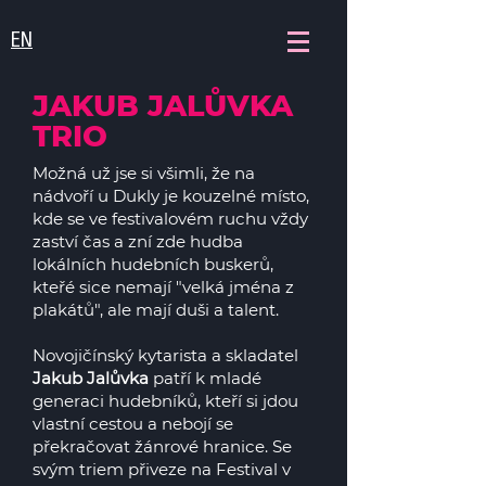
EN
JAKUB JALŮVKA
TRIO
Možná už jse si všimli, že na
nádvoří u Dukly je kouzelné místo,
kde se ve festivalovém ruchu vždy
zaství čas a zní zde hudba
lokálních hudebních buskerů,
kteřé sice nemají "velká jména z
plakátů", ale mají duši a talent.
Novojičínský kytarista a skladatel
Jakub Jalůvka
patří k mladé
generaci hudebníků, kteří si jdou
vlastní cestou a nebojí se
překračovat žánrové hranice. Se
svým triem přiveze na Festival v