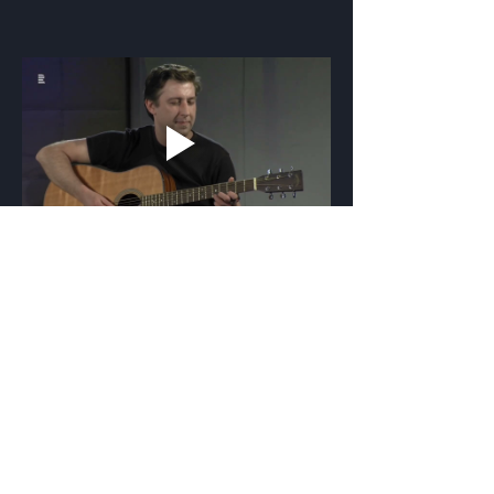
Pro nejčerstvější info nás sledujte na sítích
Festival v ulicích pro vás od roku 2011