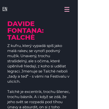
EN
DAVIDE
FONTANA:
TALCHÈ
Z kufru, který vypadá spíš jako
malá rakev, se vynoří podivný
mužík. Unavený, trochu
strašidelný, ale s očima, které
úpěnlivě hledají, z koho si udělat
legraci. Jmenuje se Talchè neboli
„tady a teď“ - s vámi na Festivalu v
ulicích.
Talchè je excentrik, trochu šílenec,
trochu básník. A i když se zdá, že
jeho svět se rozpadá pod tíhou
únavy a absurdit, on si z toho