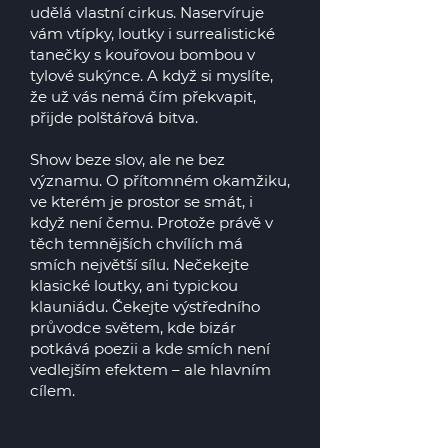
udělá vlastní cirkus. Naservíruje
vám vtípky, loutky i surrealistické
tanečky s kouřovou bombou v
tylové sukýnce. A když si myslíte,
že už vás nemá čím překvapit,
přijde polštářová bitva.
Show beze slov, ale ne bez
významu. O přítomném okamžiku,
ve kterém je prostor se smát, i
když není čemu. Protože právě v
těch temnějších chvílích má
smích největší sílu. Nečekejte
klasické loutky, ani typickou
klauniádu. Čekejte výstředního
průvodce světem, kde bizár
potkává poezii a kde smích není
vedlejším efektem – ale hlavním
cílem.