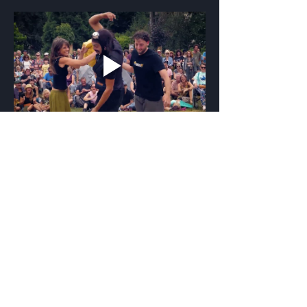
Pro nejčerstvější info nás sledujte na sítích
Festival v ulicích pro vás od roku 2011
organizuje tým festivalu Colours of
Ostrava. Dále organizujeme: