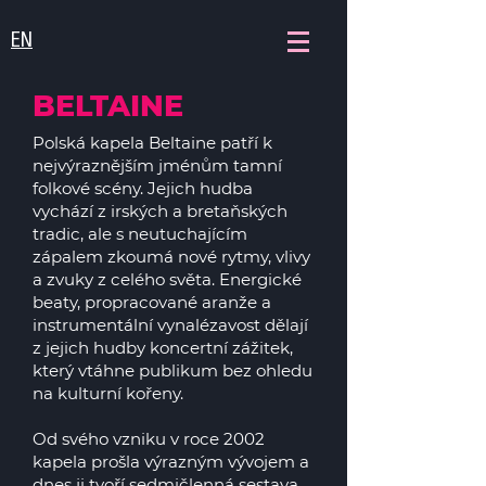
EN
BELTAINE
Polská kapela Beltaine patří k
nejvýraznějším jménům tamní
folkové scény. Jejich hudba
vychází z irských a bretaňských
tradic, ale s neutuchajícím
zápalem zkoumá nové rytmy, vlivy
a zvuky z celého světa. Energické
beaty, propracované aranže a
instrumentální vynalézavost dělají
z jejich hudby koncertní zážitek,
který vtáhne publikum bez ohledu
na kulturní kořeny.
Od svého vzniku v roce 2002
kapela prošla výrazným vývojem a
dnes ji tvoří sedmičlenná sestava,