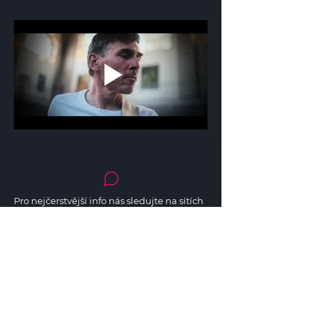
Pro nejčerstvější info nás sledujte na sítích
Festival v ulicích pro vás od roku 2011
organizuje tým festivalu Colours of