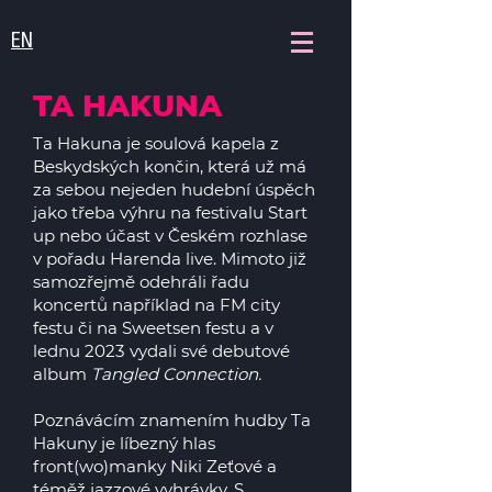
EN
TA HAKUNA
Ta Hakuna je soulová kapela z
Beskydských končin, která už má
za sebou nejeden hudební úspěch
jako třeba výhru na festivalu Start
up nebo účast v Českém rozhlase
v pořadu Harenda live. Mimoto již
samozřejmě odehráli řadu
koncertů například na FM city
festu či na Sweetsen festu a v
lednu 2023 vydali své debutové
album
Tangled Connection.
Poznávácím znamením hudby Ta
Hakuny je líbezný hlas
front(wo)manky Niki Zeťové a
téměž jazzové vyhrávky. S